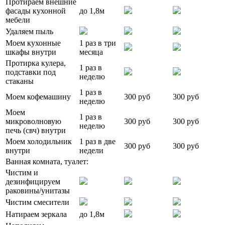
Протираем внешние
фасады кухонной
до 1,8м
мебели
Удаляем пыль
Моем кухонные
1 раз в три
шкафы внутри
месяца
Протирка кулера,
1 раз в
подставки под
неделю
стаканы
1 раз в
Моем кофемашину
300 руб
300 руб
неделю
Моем
1 раз в
микроволновую
300 руб
300 руб
неделю
печь (свч) внутри
Моем холодильник
1 раз в две
300 руб
300 руб
внутри
недели
Ванная комната, туалет:
Чистим и
дезинфицируем
раковины/унитазы
Чистим смесители
Натираем зеркала
до 1,8м