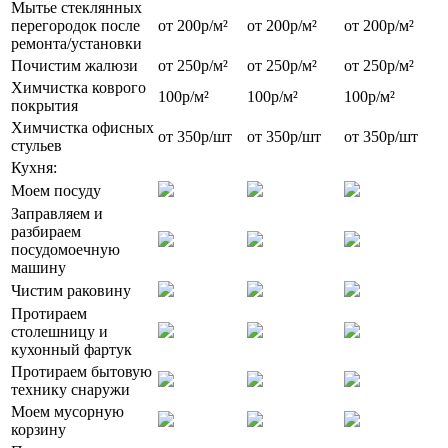
Мытье стеклянных
перегородок после
от 200р/м²
от 200р/м²
от 200р/м²
ремонта/установки
Почистим жалюзи
от 250р/м²
от 250р/м²
от 250р/м²
Химчистка коврого
100р/м²
100р/м²
100р/м²
покрытия
Химчистка офисных
от 350р/шт
от 350р/шт
от 350р/шт
стульев
Кухня:
Моем посуду
Заправляем и
разбираем
посудомоечную
машину
Чистим раковину
Протираем
столешницу и
кухонный фартук
Протираем бытовую
технику снаружи
Моем мусорную
корзину