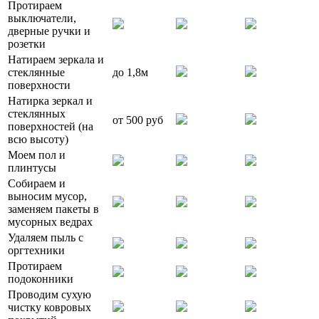
Протираем
выключатели,
дверные ручки и
розетки
Натираем зеркала и
стеклянные
до 1,8м
поверхности
Натирка зеркал и
стеклянных
от 500 руб
поверхностей (на
всю высоту)
Моем пол и
плинтусы
Собираем и
выносим мусор,
заменяем пакеты в
мусорных ведрах
Удаляем пыль с
оргтехники
Протираем
подоконники
Проводим сухую
чистку ковровых