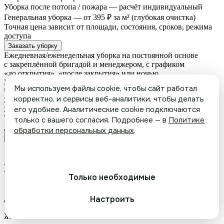
Уборка после потопа / пожара —
расчёт индивидуальный
Генеральная уборка —
от 395 ₽ за м² (глубокая очистка)
Точная цена зависит от площади, состояния, сроков, режима
доступа
Заказать уборку
Ежедневная/еженедельная уборка на постоянной основе
с закреплённой бригадой и менеджером,
с графиком
«до открытия», «после закрытия» или ночью
Персональный менеджер
Мы используем файлы cookie, чтобы сайт работал
Чек-листы уборки по зонам
корректно, и сервисы веб-аналитики, чтобы делать
Закрывающие документы в конце месяца
его удобнее. Аналитические cookie подключаются
Замена сотрудников без вашего участия, если кто-то заболел
Точная цена зависит от площади, состояния, сроков, режима
только с вашего согласия. Подробнее — в
Политике
доступа
обработки персональных данных
.
Запросить коммерческое предложение
Принять все
Какие типы объектов мы убираем
Только необходимые
Настроить
Девелоперы
Жилые комплексы