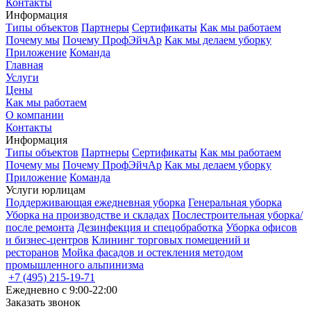
Контакты
Информация
Типы объектов
Партнеры
Сертификаты
Как мы работаем
Почему мы
Почему ПрофЭйчАр
Как мы делаем уборку
Приложение
Команда
Главная
Услуги
Цены
Как мы работаем
О компании
Контакты
Информация
Типы объектов
Партнеры
Сертификаты
Как мы работаем
Почему мы
Почему ПрофЭйчАр
Как мы делаем уборку
Приложение
Команда
Услуги юрлицам
Поддерживающая ежедневная уборка
Генеральная уборка
Уборка на производстве и складах
Послестроительная уборка/
после ремонта
Дезинфекция и спецобработка
Уборка офисов
и бизнеc-центров
Клининг торговых помещений и
ресторанов
Мойка фасадов и остекления методом
промышленного альпинизма
+7 (495) 215-19-71
Ежедневно с 9:00-22:00
Заказать звонок