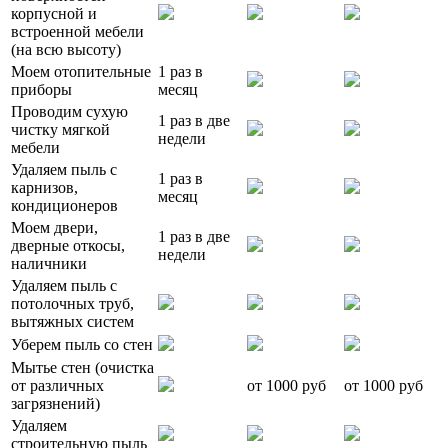
корпусной и
встроенной мебели
(на всю высоту)
Моем отопительные
1 раз в
приборы
месяц
Проводим сухую
1 раз в две
чистку мягкой
недели
мебели
Удаляем пыль с
1 раз в
карнизов,
месяц
кондиционеров
Моем двери,
1 раз в две
дверные откосы,
недели
наличники
Удаляем пыль с
потолочных труб,
вытяжных систем
Уберем пыль со стен
Мытье стен (очистка
от различных
от 1000 руб
от 1000 руб
загрязнений)
Удаляем
строительную пыль