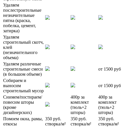
Удаляем
послестроительные
незначительные
пятна (краска,
побелка, цемент,
затирка)
Удаляем
строительный скотч,
клей
(незначительного
объема)
Удаляем различные
строительные смеси
от 1500 руб
(в большом объеме)
Собираем и
выносим
от 1500 руб
строительный мусор
Снимем/постираем/
400р за
400р за
повесим шторы
комплект
комплект
(кроме
(тюль+2
(тюль+2
дизайнерских)
шторы)
шторы)
Помоем окна, рамы,
350 руб.
350 руб.
350 руб.
откосы
створка/м²
створка/м²
створка/м²