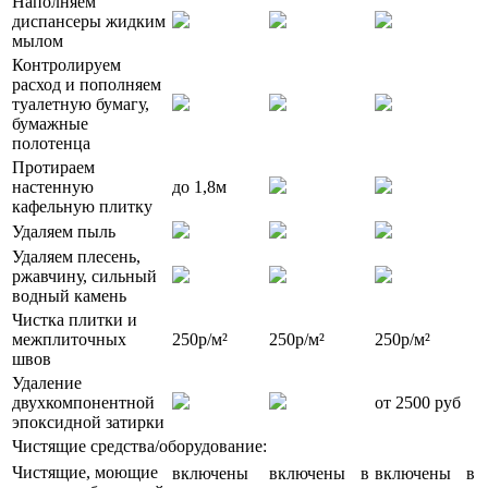
Наполняем
диспансеры жидким
мылом
Контролируем
расход и пополняем
туалетную бумагу,
бумажные
полотенца
Протираем
настенную
до 1,8м
кафельную плитку
Удаляем пыль
Удаляем плесень,
ржавчину, сильный
водный камень
Чистка плитки и
межплиточных
250р/м²
250р/м²
250р/м²
швов
Удаление
двухкомпонентной
от 2500 руб
эпоксидной затирки
Чистящие средства/оборудование:
Чистящие, моющие
включены
включены в
включены в